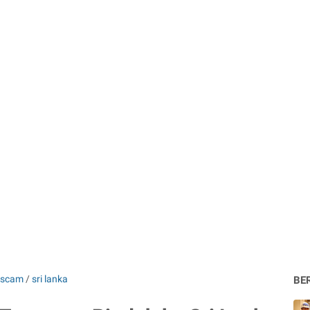
scam
/
sri lanka
BE