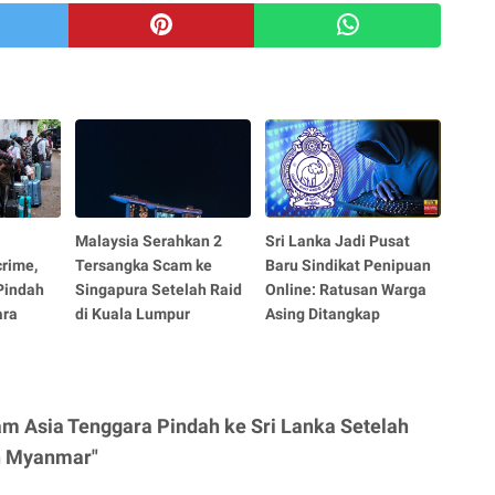
Malaysia Serahkan 2
Sri Lanka Jadi Pusat
rime,
Tersangka Scam ke
Baru Sindikat Penipuan
Pindah
Singapura Setelah Raid
Online: Ratusan Warga
ara
di Kuala Lumpur
Asing Ditangkap
m Asia Tenggara Pindah ke Sri Lanka Setelah
n Myanmar"