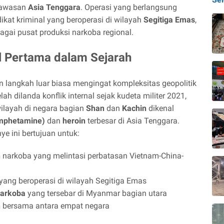
 kawasan
Asia Tenggara
. Operasi yang berlangsung
ikat kriminal yang beroperasi di wilayah
Segitiga Emas
,
gai pusat produksi narkoba regional.
l Pertama dalam Sejarah
 langkah luar biasa mengingat kompleksitas geopolitik
elah dilanda konflik internal sejak kudeta militer 2021,
ilayah di negara bagian
Shan
dan
Kachin
dikenal
mphetamine)
dan
heroin
terbesar di Asia Tenggara.
ye ini bertujuan untuk:
n
narkoba yang melintasi perbatasan Vietnam-China-
yang beroperasi di wilayah Segitiga Emas
narkoba
yang tersebar di Myanmar bagian utara
n
bersama antara empat negara