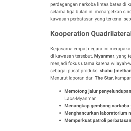
perdagangan narkoba lintas batas di
selama tiga bulan ini menargetkan sind
kawasan perbatasan yang terkenal seba
Kooperation Quadrilatera
Kerjasama empat negara ini merupakan
di kawasan tersebut.
Myanmar
, yang t
menjadi fokus utama karena wilayah-w
sebagai pusat produksi
shabu (metha
Menurut laporan dari
The Star
, kampan
Memotong jalur penyelundupa
Laos-Myanmar
Menangkap gembong narkoba
Menghancurkan laboratorium 
Memperkuat patroli perbatasa