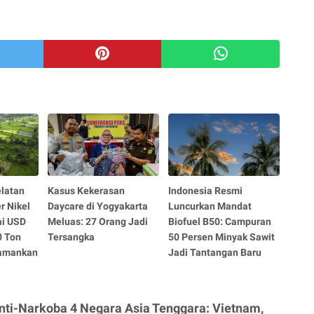
elatan
Kasus Kekerasan
Indonesia Resmi
r Nikel
Daycare di Yogyakarta
Luncurkan Mandat
ai USD
Meluas: 27 Orang Jadi
Biofuel B50: Campuran
0 Ton
Tersangka
50 Persen Minyak Sawit
iamankan
Jadi Tantangan Baru
ti-Narkoba 4 Negara Asia Tenggara: Vietnam,