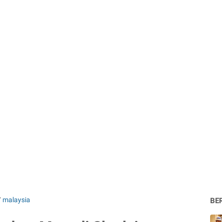
/
malaysia
BE