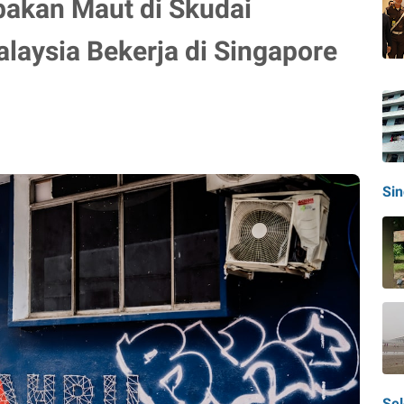
akan Maut di Skudai
laysia Bekerja di Singapore
Si
Sel