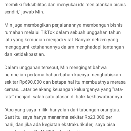
memiliki fleksibilitas dan menyukai ide menjalankan bisnis
sendiri," jawab Min.
Min juga membagikan perjalanannya membangun bisnis
rumahan melalui TikTok dalam sebuah unggahan tahun
lalu yang kemudian menjadi viral. Banyak netizen yang
mengagumi ketahanannya dalam menghadapi tantangan
dan ketidakpastian.
Dalam unggahan tersebut, Min mengingat bahwa
pembelian pertama bahan-bahan kuenya menghabiskan
sekitar Rp690.000 dan betapa hal itu membuatnya merasa
cemas. Latar belakang keuangan keluarganya yang "rata-
rata" menjadi salah satu alasan di balik kekhawatirannya.
"Apa yang saya miliki hanyalah dari tabungan orangtua.
Saat itu, saya hanya menerima sekitar Rp23.000 per
harii,
d
an jika a
d
a k
e
g
ia
t
an
e
k
s
t
r
ak
u
r
ik
u
l
er
,
s
a
y
a bi
s
a