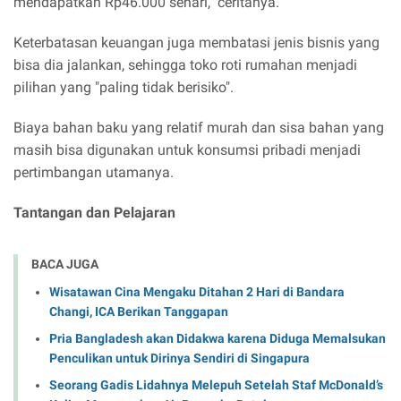
m
e
n
d
a
p
a
t
kan
Rp
46.000
se
ha
r
i
," ceritanya.
Keterbatasan keuangan juga membatasi jenis bisnis yang
bisa dia jalankan, sehingga toko roti rumahan menjadi
pilihan yang "paling tidak berisiko".
Biaya bahan baku yang relatif murah dan sisa bahan yang
masih bisa digunakan untuk konsumsi pribadi menjadi
pertimbangan utamanya.
Tantangan dan Pelajaran
BACA JUGA
Wisatawan Cina Mengaku Ditahan 2 Hari di Bandara
Changi, ICA Berikan Tanggapan
Pria Bangladesh akan Didakwa karena Diduga Memalsukan
Penculikan untuk Dirinya Sendiri di Singapura
Seorang Gadis Lidahnya Melepuh Setelah Staf McDonald’s