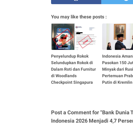
You may like these posts :
Penyelundup Rokok
Indonesia Aman
Selundupkan Rokok di
Pasokan 150 Jut
Dalam Roti dan Furnitur
Minyak dari Rus
di Woodlands
Pertemuan Pra
Checkpoint Singapura
Putin di Kremlin
Post a Comment for "Bank Dunia
Indonesia 2026 Menjadi 4,7 Perse