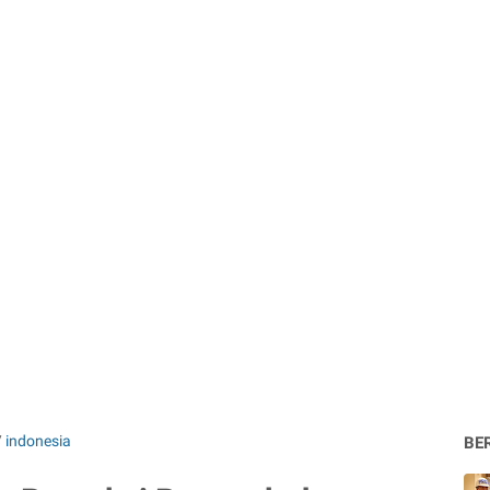
/
indonesia
BE