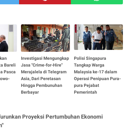
kan
Investigasi Mengungkap
Polisi Singapura
a Bareli
Jasa "Crime-for-Hire"
Tangkap Warga
ia Pasca
Merajalela di Telegram
Malaysia ke-17 dalam
bowo-
Asia, Dari Peretasan
Operasi Penipuan Pura-
Hingga Pembunuhan
pura Pejabat
Berbayar
Pemerintah
 Turunkan Proyeksi Pertumbuhan Ekonomi
n"